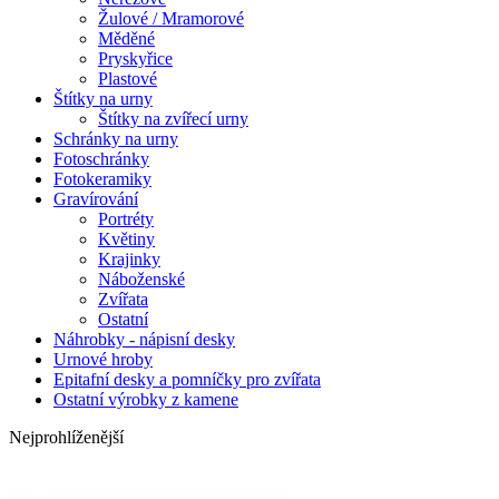
Žulové / Mramorové
Měděné
Pryskyřice
Plastové
Štítky na urny
Štítky na zvířecí urny
Schránky na urny
Fotoschránky
Fotokeramiky
Gravírování
Portréty
Květiny
Krajinky
Náboženské
Zvířata
Ostatní
Náhrobky - nápisní desky
Urnové hroby
Epitafní desky a pomníčky pro zvířata
Ostatní výrobky z kamene
Nejprohlíženější