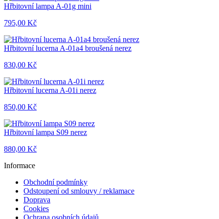
Hřbitovní lampa A-01g mini
795,00 Kč
Hřbitovní lucerna A-01a4 broušená nerez
830,00 Kč
Hřbitovní lucerna A-01i nerez
850,00 Kč
Hřbitovní lampa S09 nerez
880,00 Kč
Informace
Obchodní podmínky
Odstoupení od smlouvy / reklamace
Doprava
Cookies
Ochrana osobních údajů