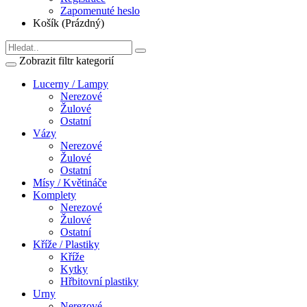
Zapomenuté heslo
Košík (Prázdný)
Zobrazit filtr kategorií
Lucerny / Lampy
Nerezové
Žulové
Ostatní
Vázy
Nerezové
Žulové
Ostatní
Mísy / Květináče
Komplety
Nerezové
Žulové
Ostatní
Kříže / Plastiky
Kříže
Kytky
Hřbitovní plastiky
Urny
Nerezové