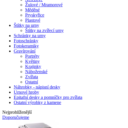
Žulové / Mramorové
Měděné
Pryskyřice
Plastové
Štítky na urny
Štítky na zvířecí urny
Schránky na urny
Fotoschránky
Fotokeramiky
Gravírování
Portréty
Květiny
Krajinky
Náboženské
Zvířata
Ostatní
Náhrobky - nápisní desky
Urnové hroby
Epitafní desky a pomníčky pro zvířata
Ostatní výrobky z kamene
Nejprohlíženější
Doporučujeme