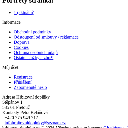
Portréty stránka:
1
(aktuální)
Informace
Obchodní podmínky
Odstoupení od smlouvy / reklamace
Doprava
Cookies
Ochrana osobních údajů
Ostatní služby a zboží
Můj účet
Registrace
Přihlášení
Zapomenuté heslo
Adresa
Hřbitovní doplňky
Štěpánov 1
535 01 Přelouč
Kontakty
Petra Beláňová
+420 775 949 717
infohrbitovnidoplnky@seznam.cz
hrbitovni-doplnky.cz © 2026 Všechna práva vyhrazena
Glyphicons
|