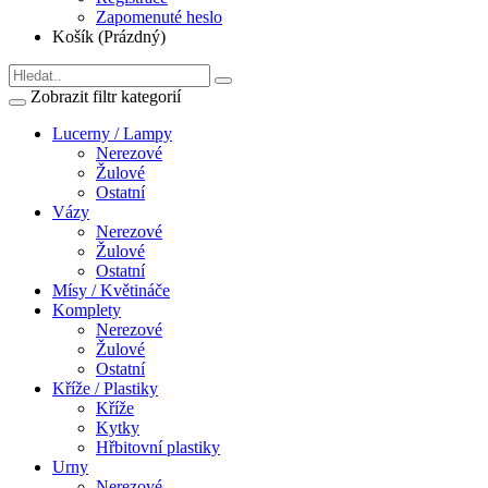
Zapomenuté heslo
Košík (Prázdný)
Zobrazit filtr kategorií
Lucerny / Lampy
Nerezové
Žulové
Ostatní
Vázy
Nerezové
Žulové
Ostatní
Mísy / Květináče
Komplety
Nerezové
Žulové
Ostatní
Kříže / Plastiky
Kříže
Kytky
Hřbitovní plastiky
Urny
Nerezové