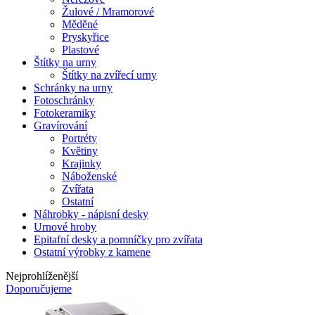
Žulové / Mramorové
Měděné
Pryskyřice
Plastové
Štítky na urny
Štítky na zvířecí urny
Schránky na urny
Fotoschránky
Fotokeramiky
Gravírování
Portréty
Květiny
Krajinky
Náboženské
Zvířata
Ostatní
Náhrobky - nápisní desky
Urnové hroby
Epitafní desky a pomníčky pro zvířata
Ostatní výrobky z kamene
Nejprohlíženější
Doporučujeme