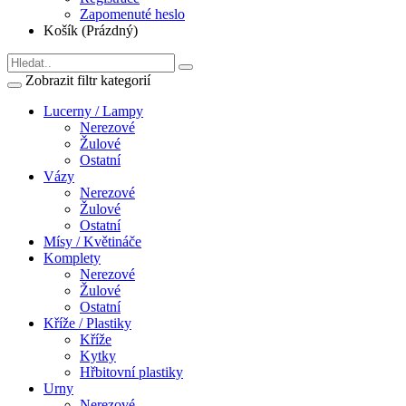
Zapomenuté heslo
Košík (Prázdný)
Zobrazit filtr kategorií
Lucerny / Lampy
Nerezové
Žulové
Ostatní
Vázy
Nerezové
Žulové
Ostatní
Mísy / Květináče
Komplety
Nerezové
Žulové
Ostatní
Kříže / Plastiky
Kříže
Kytky
Hřbitovní plastiky
Urny
Nerezové