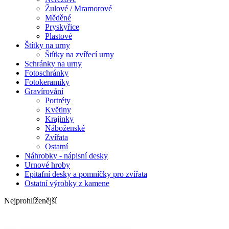
Žulové / Mramorové
Měděné
Pryskyřice
Plastové
Štítky na urny
Štítky na zvířecí urny
Schránky na urny
Fotoschránky
Fotokeramiky
Gravírování
Portréty
Květiny
Krajinky
Náboženské
Zvířata
Ostatní
Náhrobky - nápisní desky
Urnové hroby
Epitafní desky a pomníčky pro zvířata
Ostatní výrobky z kamene
Nejprohlíženější