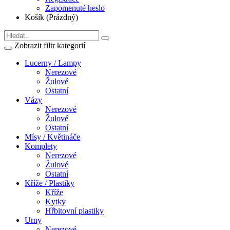
Zapomenuté heslo
Košík (Prázdný)
Zobrazit filtr kategorií
Lucerny / Lampy
Nerezové
Žulové
Ostatní
Vázy
Nerezové
Žulové
Ostatní
Mísy / Květináče
Komplety
Nerezové
Žulové
Ostatní
Kříže / Plastiky
Kříže
Kytky
Hřbitovní plastiky
Urny
Nerezové