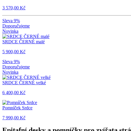
3 570,00 Kč
Sleva 9%
Doporučujeme
Novinka
SRDCE ČERNÉ malé
5 900,00 Kč
Sleva 9%
Doporučujeme
Novinka
SRDCE ČERNÉ velké
6 400,00 Kč
Pomníček Srdce
7 990,00 Kč
Epitafní desky a pomníčky pro zvířata str