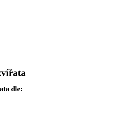
zvířata
ata dle: