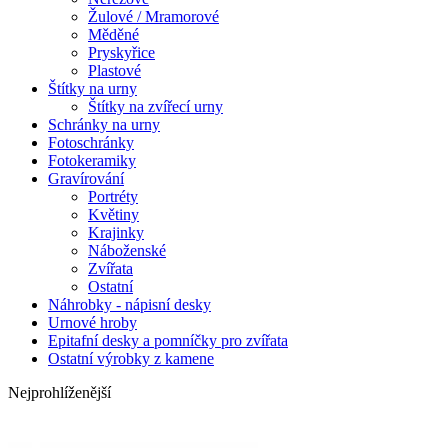
Žulové / Mramorové
Měděné
Pryskyřice
Plastové
Štítky na urny
Štítky na zvířecí urny
Schránky na urny
Fotoschránky
Fotokeramiky
Gravírování
Portréty
Květiny
Krajinky
Náboženské
Zvířata
Ostatní
Náhrobky - nápisní desky
Urnové hroby
Epitafní desky a pomníčky pro zvířata
Ostatní výrobky z kamene
Nejprohlíženější