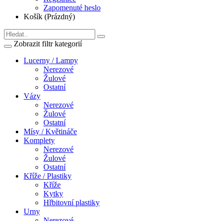
Zapomenuté heslo
Košík (Prázdný)
Zobrazit filtr kategorií
Lucerny / Lampy
Nerezové
Žulové
Ostatní
Vázy
Nerezové
Žulové
Ostatní
Mísy / Květináče
Komplety
Nerezové
Žulové
Ostatní
Kříže / Plastiky
Kříže
Kytky
Hřbitovní plastiky
Urny
Nerezové