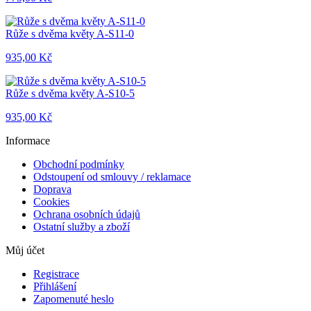
Růže s dvěma květy A-S11-0
935,00 Kč
Růže s dvěma květy A-S10-5
935,00 Kč
Informace
Obchodní podmínky
Odstoupení od smlouvy / reklamace
Doprava
Cookies
Ochrana osobních údajů
Ostatní služby a zboží
Můj účet
Registrace
Přihlášení
Zapomenuté heslo