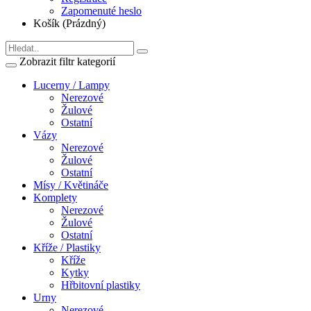
Zapomenuté heslo
Košík (Prázdný)
Zobrazit filtr kategorií
Lucerny / Lampy
Nerezové
Žulové
Ostatní
Vázy
Nerezové
Žulové
Ostatní
Mísy / Květináče
Komplety
Nerezové
Žulové
Ostatní
Kříže / Plastiky
Kříže
Kytky
Hřbitovní plastiky
Urny
Nerezové