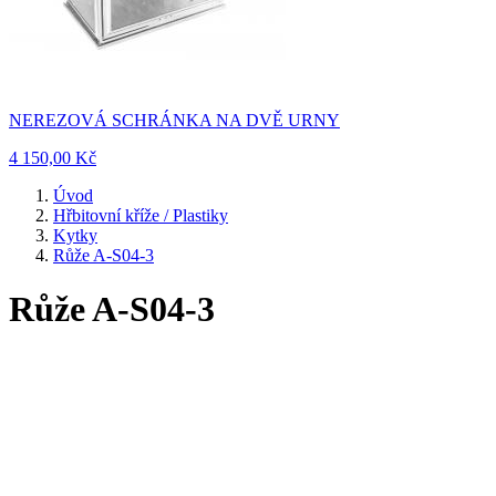
NEREZOVÁ SCHRÁNKA NA DVĚ URNY
4 150,00 Kč
Úvod
Hřbitovní kříže / Plastiky
Kytky
Růže A-S04-3
Růže A-S04-3