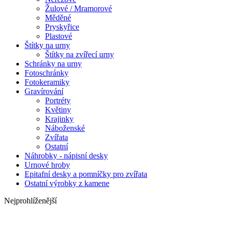
Žulové / Mramorové
Měděné
Pryskyřice
Plastové
Štítky na urny
Štítky na zvířecí urny
Schránky na urny
Fotoschránky
Fotokeramiky
Gravírování
Portréty
Květiny
Krajinky
Náboženské
Zvířata
Ostatní
Náhrobky - nápisní desky
Urnové hroby
Epitafní desky a pomníčky pro zvířata
Ostatní výrobky z kamene
Nejprohlíženější