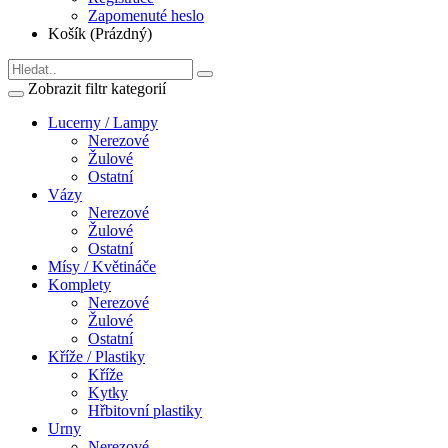
Zapomenuté heslo
Košík (Prázdný)
Zobrazit filtr kategorií
Lucerny / Lampy
Nerezové
Žulové
Ostatní
Vázy
Nerezové
Žulové
Ostatní
Mísy / Květináče
Komplety
Nerezové
Žulové
Ostatní
Kříže / Plastiky
Kříže
Kytky
Hřbitovní plastiky
Urny
Nerezové