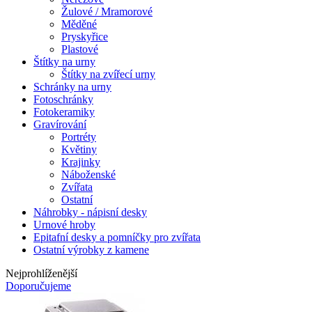
Žulové / Mramorové
Měděné
Pryskyřice
Plastové
Štítky na urny
Štítky na zvířecí urny
Schránky na urny
Fotoschránky
Fotokeramiky
Gravírování
Portréty
Květiny
Krajinky
Náboženské
Zvířata
Ostatní
Náhrobky - nápisní desky
Urnové hroby
Epitafní desky a pomníčky pro zvířata
Ostatní výrobky z kamene
Nejprohlíženější
Doporučujeme