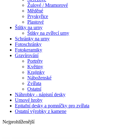
Žulové / Mramorové
Měděné
Pryskyřice
Plastové
Štítky na urny
Štítky na zvířecí urny
Schránky na urny
Fotoschránky
Fotokeramiky
Gravírování
Portréty
Květiny
Krajinky
Náboženské
Zvířata
Ostatní
Náhrobky - nápisní desky
Urnové hroby
Epitafní desky a pomníčky pro zvířata
Ostatní výrobky z kamene
Nejprohlíženější