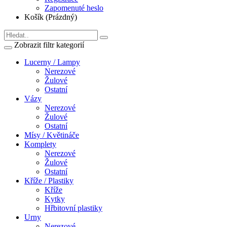
Zapomenuté heslo
Košík (Prázdný)
Zobrazit filtr kategorií
Lucerny / Lampy
Nerezové
Žulové
Ostatní
Vázy
Nerezové
Žulové
Ostatní
Mísy / Květináče
Komplety
Nerezové
Žulové
Ostatní
Kříže / Plastiky
Kříže
Kytky
Hřbitovní plastiky
Urny
Nerezové