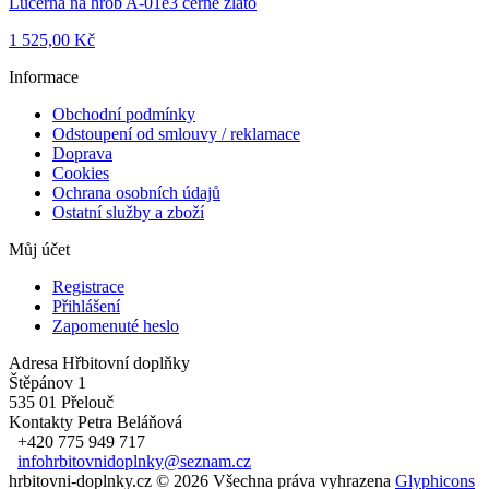
Lucerna na hrob A-01e3 černé zlato
1 525,00 Kč
Informace
Obchodní podmínky
Odstoupení od smlouvy / reklamace
Doprava
Cookies
Ochrana osobních údajů
Ostatní služby a zboží
Můj účet
Registrace
Přihlášení
Zapomenuté heslo
Adresa
Hřbitovní doplňky
Štěpánov 1
535 01 Přelouč
Kontakty
Petra Beláňová
+420 775 949 717
infohrbitovnidoplnky@seznam.cz
hrbitovni-doplnky.cz © 2026 Všechna práva vyhrazena
Glyphicons