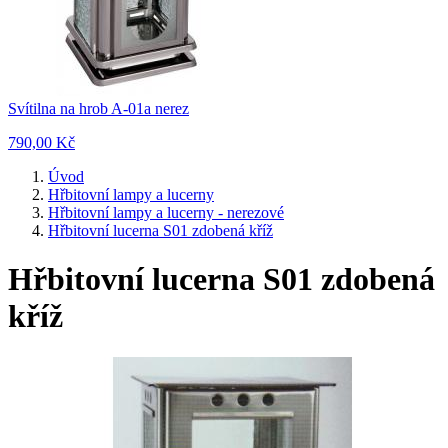
Svítilna na hrob A-01a nerez
790,00 Kč
Úvod
Hřbitovní lampy a lucerny
Hřbitovní lampy a lucerny - nerezové
Hřbitovní lucerna S01 zdobená kříž
Hřbitovní lucerna S01 zdobená
kříž