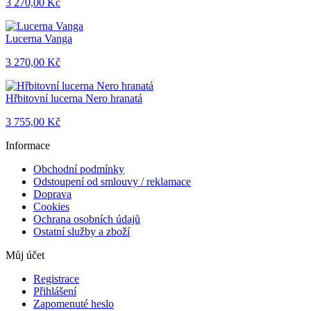
3 270,00 Kč
Lucerna Vanga
3 270,00 Kč
Hřbitovní lucerna Nero hranatá
3 755,00 Kč
Informace
Obchodní podmínky
Odstoupení od smlouvy / reklamace
Doprava
Cookies
Ochrana osobních údajů
Ostatní služby a zboží
Můj účet
Registrace
Přihlášení
Zapomenuté heslo