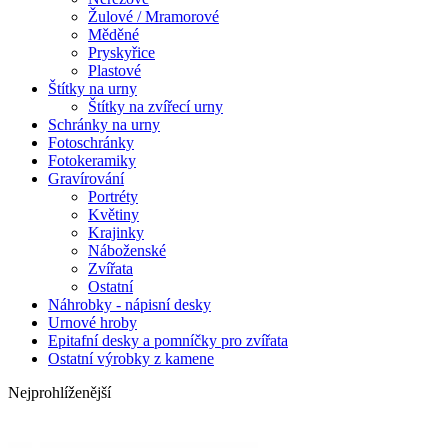
Žulové / Mramorové
Měděné
Pryskyřice
Plastové
Štítky na urny
Štítky na zvířecí urny
Schránky na urny
Fotoschránky
Fotokeramiky
Gravírování
Portréty
Květiny
Krajinky
Náboženské
Zvířata
Ostatní
Náhrobky - nápisní desky
Urnové hroby
Epitafní desky a pomníčky pro zvířata
Ostatní výrobky z kamene
Nejprohlíženější