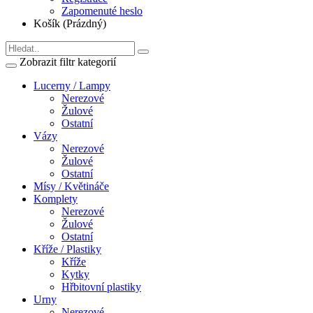
Zapomenuté heslo
Košík (Prázdný)
Zobrazit filtr kategorií
Lucerny / Lampy
Nerezové
Žulové
Ostatní
Vázy
Nerezové
Žulové
Ostatní
Mísy / Květináče
Komplety
Nerezové
Žulové
Ostatní
Kříže / Plastiky
Kříže
Kytky
Hřbitovní plastiky
Urny
Nerezové