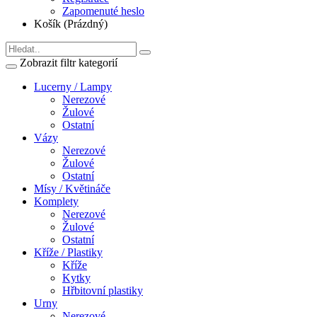
Zapomenuté heslo
Košík (Prázdný)
Zobrazit filtr kategorií
Lucerny / Lampy
Nerezové
Žulové
Ostatní
Vázy
Nerezové
Žulové
Ostatní
Mísy / Květináče
Komplety
Nerezové
Žulové
Ostatní
Kříže / Plastiky
Kříže
Kytky
Hřbitovní plastiky
Urny
Nerezové