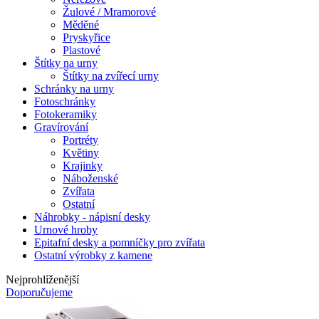
Žulové / Mramorové
Měděné
Pryskyřice
Plastové
Štítky na urny
Štítky na zvířecí urny
Schránky na urny
Fotoschránky
Fotokeramiky
Gravírování
Portréty
Květiny
Krajinky
Náboženské
Zvířata
Ostatní
Náhrobky - nápisní desky
Urnové hroby
Epitafní desky a pomníčky pro zvířata
Ostatní výrobky z kamene
Nejprohlíženější
Doporučujeme