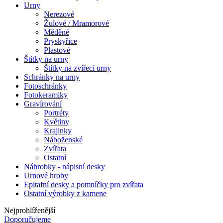
Urny
Nerezové
Žulové / Mramorové
Měděné
Pryskyřice
Plastové
Štítky na urny
Štítky na zvířecí urny
Schránky na urny
Fotoschránky
Fotokeramiky
Gravírování
Portréty
Květiny
Krajinky
Náboženské
Zvířata
Ostatní
Náhrobky - nápisní desky
Urnové hroby
Epitafní desky a pomníčky pro zvířata
Ostatní výrobky z kamene
Nejprohlíženější
Doporučujeme