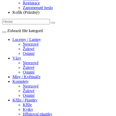
Registrace
Zapomenuté heslo
Košík (Prázdný)
Zobrazit filtr kategorií
Lucerny / Lampy
Nerezové
Žulové
Ostatní
Vázy
Nerezové
Žulové
Ostatní
Mísy / Květináče
Komplety
Nerezové
Žulové
Ostatní
Kříže / Plastiky
Kříže
Kytky
Hřbitovní plastiky