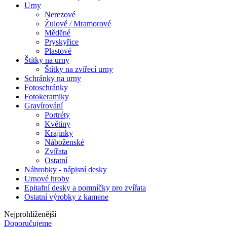
Urny
Nerezové
Žulové / Mramorové
Měděné
Pryskyřice
Plastové
Štítky na urny
Štítky na zvířecí urny
Schránky na urny
Fotoschránky
Fotokeramiky
Gravírování
Portréty
Květiny
Krajinky
Náboženské
Zvířata
Ostatní
Náhrobky - nápisní desky
Urnové hroby
Epitafní desky a pomníčky pro zvířata
Ostatní výrobky z kamene
Nejprohlíženější
Doporučujeme