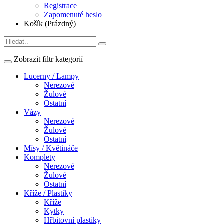
Registrace
Zapomenuté heslo
Košík (Prázdný)
Zobrazit filtr kategorií
Lucerny / Lampy
Nerezové
Žulové
Ostatní
Vázy
Nerezové
Žulové
Ostatní
Mísy / Květináče
Komplety
Nerezové
Žulové
Ostatní
Kříže / Plastiky
Kříže
Kytky
Hřbitovní plastiky